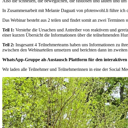
Also die schnellen, die beweglichen, die rastlosen und lauten und um
In Zusammenarbeit mit Melanie Daguati von pfotenwohl.li führe ich d
Das Webinar besteht aus 2 teilen und findet somit an zwei Terminen st
Teil 1:
Verstehe die Ursachen und Antreiber von reaktivem und gereizt
einer kurzen Übersicht die Informationen über die teilnehmenden Hu
Teil 2:
Insgesamt 4 Teilnehmerteams haben uns Informationen zu ihr
zwischen den Webinarteilen umsetzen und berichten dann im zweiten T
WhatsApp-Gruppe als Austausch Plattform für den interaktiven 
Wir laden alle Teilnehmer und Teilnehmerinnen in eine der Social 