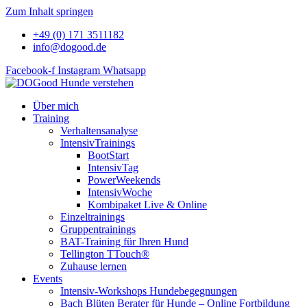
Zum Inhalt springen
+49 (0) 171 3511182
info@dogood.de
Facebook-f
Instagram
Whatsapp
Über mich
Training
Verhaltensanalyse
IntensivTrainings
BootStart
IntensivTag
PowerWeekends
IntensivWoche
Kombipaket Live & Online
Einzeltrainings
Gruppentrainings
BAT-Training für Ihren Hund
Tellington TTouch®
Zuhause lernen
Events
Intensiv-Workshops Hundebegegnungen
Bach Blüten Berater für Hunde – Online Fortbildung