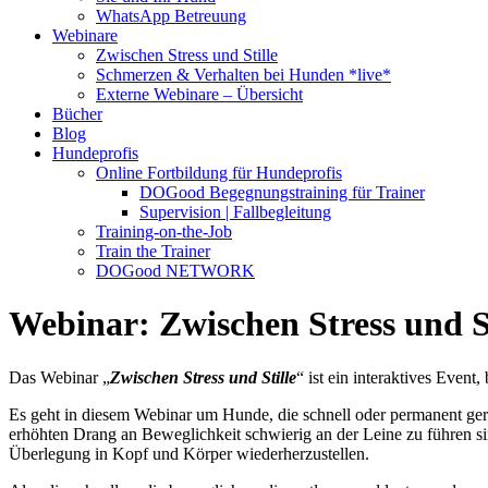
WhatsApp Betreuung
Webinare
Zwischen Stress und Stille
Schmerzen & Verhalten bei Hunden *live*
Externe Webinare – Übersicht
Bücher
Blog
Hundeprofis
Online Fortbildung für Hundeprofis
DOGood Begegnungstraining für Trainer
Supervision | Fallbegleitung
Training-on-the-Job
Train the Trainer
DOGood NETWORK
Webinar: Zwischen Stress und St
Das Webinar „
Zwischen Stress und Stille
“ ist ein interaktives Event
Es geht in diesem Webinar um Hunde, die schnell oder permanent gerei
erhöhten Drang an Beweglichkeit schwierig an der Leine zu führen si
Überlegung in Kopf und Körper wiederherzustellen.