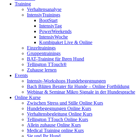
Training
Verhaltensanalyse
IntensivTrainings
BootStart
IntensivTag
PowerWeekends
IntensivWoche
Kombipaket Live & Online
Einzeltrainings
Gruppentrainings
BAT-Training für Ihren Hund
Tellington TTouch®
Zuhause lernen
Events
Intensiv-Workshops Hundebegegnungen
Bach Blüten Berater für Hunde – Online Fortbildung
Webinar & Seminar Mikro Signale in der Hundesprache
Online Kurse
Zwischen Stress und Stille Online Kurs
Hundebegegnungen Online Kurs
Verhaltensbegleitung Online Kurs
Tellington TTouch Online Kurs
Allein zuhause Online Kurs
Medical Training online Kurs
Sie und Ihr Hund