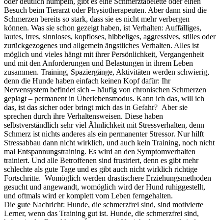
oder deutlich humpeln, gibt es eine Schmerztabelette oder einen
Besuch beim Tierarzt oder Physiotherapeuten. Aber dann sind die
Schmerzen bereits so stark, dass sie es nicht mehr verbergen
können. Was sie schon gezeigt haben, ist Verhalten: Auffälliges,
lautes, irres, sinnloses, kopfloses, hibbeliges, aggressives, stilles oder
zurückgezogenes und allgemein ängstliches Verhalten. Alles ist
möglich und vieles hängt mit ihrer Persönlichkeit, Vergangenheit
und mit den Anforderungen und Belastungen in ihrem Leben
zusammen. Training, Spaziergänge, Aktivitäten werden schwierig,
denn die Hunde haben einfach keinen Kopf dafür: Ihr
Nervensystem befindet sich – häufig von chronischen Schmerzen
geplagt – permanent in Überlebensmodus. Kann ich das, will ich
das, ist das sicher oder bringt mich das in Gefahr? Aber sie
sprechen durch ihre Verhaltensweisen. Diese haben
selbstverständlich sehr viel Ähnlichkeit mit Stressverhalten, denn
Schmerz ist nichts anderes als ein permanenter Stressor. Nur hilft
Stressabbau dann nicht wirklich, und auch kein Training, noch nicht
mal Entspannungstraining. Es wird an den Symptomverhalten
trainiert. Und alle Betroffenen sind frustriert, denn es gibt mehr
schlechte als gute Tage und es gibt auch nicht wirklich richtige
Fortschritte. Womöglich werden drastischere Erziehungsmethoden
gesucht und angewandt, womöglich wird der Hund ruhiggestellt,
und oftmals wird er komplett vom Leben ferngehalten.
Die gute Nachricht: Hunde, die schmerzfrei sind, sind motivierte
Lerner, wenn das Training gut ist. Hunde, die schmerzfrei sind,