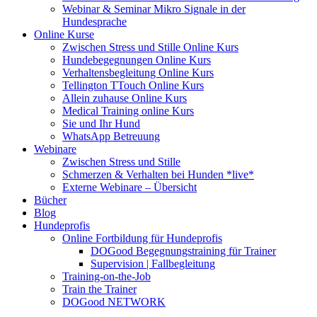
Webinar & Seminar Mikro Signale in der
Hundesprache
Online Kurse
Zwischen Stress und Stille Online Kurs
Hundebegegnungen Online Kurs
Verhaltensbegleitung Online Kurs
Tellington TTouch Online Kurs
Allein zuhause Online Kurs
Medical Training online Kurs
Sie und Ihr Hund
WhatsApp Betreuung
Webinare
Zwischen Stress und Stille
Schmerzen & Verhalten bei Hunden *live*
Externe Webinare – Übersicht
Bücher
Blog
Hundeprofis
Online Fortbildung für Hundeprofis
DOGood Begegnungstraining für Trainer
Supervision | Fallbegleitung
Training-on-the-Job
Train the Trainer
DOGood NETWORK