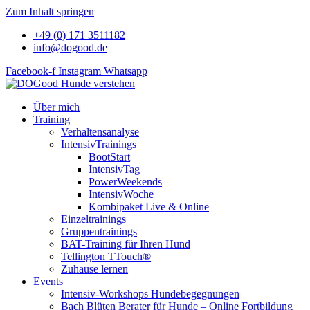
Zum Inhalt springen
+49 (0) 171 3511182
info@dogood.de
Facebook-f
Instagram
Whatsapp
Über mich
Training
Verhaltensanalyse
IntensivTrainings
BootStart
IntensivTag
PowerWeekends
IntensivWoche
Kombipaket Live & Online
Einzeltrainings
Gruppentrainings
BAT-Training für Ihren Hund
Tellington TTouch®
Zuhause lernen
Events
Intensiv-Workshops Hundebegegnungen
Bach Blüten Berater für Hunde – Online Fortbildung