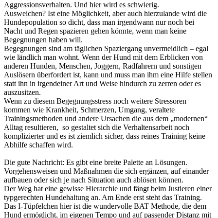
Aggressionsverhalten. Und hier wird es schwierig.
Ausweichen? Ist eine Möglichkeit, aber auch hierzulande wird die
Hundepopulation so dicht, dass man irgendwann nur noch bei
Nacht und Regen spazieren gehen könnte, wenn man keine
Begegnungen haben will.
Begegnungen sind am täglichen Spaziergang unvermeidlich – egal
wie ländlich man wohnt. Wenn der Hund mit dem Erblicken von
anderen Hunden, Menschen, Joggern, Radfahrern und sonstigen
Auslösern überfordert ist, kann und muss man ihm eine Hilfe stellen
statt ihn in irgendeiner Art und Weise hindurch zu zerren oder es
auszusitzen.
Wenn zu diesem Begegnungsstress noch weitere Stressoren
kommen wie Krankheit, Schmerzen, Umgang, veraltete
Trainingsmethoden und andere Ursachen die aus dem „modernen“
Alltag resultieren, so gestaltet sich die Verhaltensarbeit noch
komplizierter und es ist ziemlich sicher, dass reines Training keine
Abhilfe schaffen wird.
Die gute Nachricht: Es gibt eine breite Palette an Lösungen.
Vorgehensweisen und Maßnahmen die sich ergänzen, auf einander
aufbauen oder sich je nach Situation auch ablösen können.
Der Weg hat eine gewisse Hierarchie und fängt beim Justieren einer
typgerechten Hundehaltung an. Am Ende erst steht das Training.
Das I-Tüpfelchen hier ist die wundervolle BAT Methode, die dem
Hund ermöglicht, im eigenen Tempo und auf passender Distanz mit