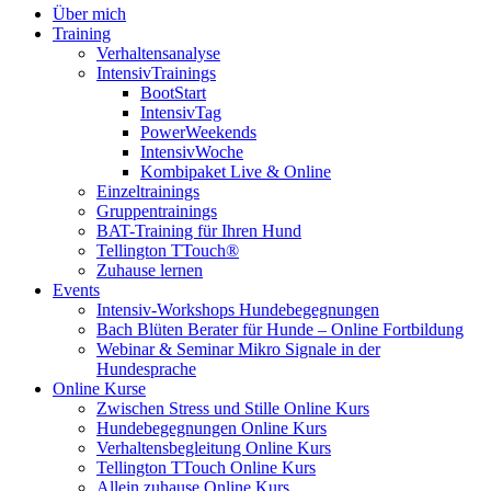
Über mich
Training
Verhaltensanalyse
IntensivTrainings
BootStart
IntensivTag
PowerWeekends
IntensivWoche
Kombipaket Live & Online
Einzeltrainings
Gruppentrainings
BAT-Training für Ihren Hund
Tellington TTouch®
Zuhause lernen
Events
Intensiv-Workshops Hundebegegnungen
Bach Blüten Berater für Hunde – Online Fortbildung
Webinar & Seminar Mikro Signale in der
Hundesprache
Online Kurse
Zwischen Stress und Stille Online Kurs
Hundebegegnungen Online Kurs
Verhaltensbegleitung Online Kurs
Tellington TTouch Online Kurs
Allein zuhause Online Kurs