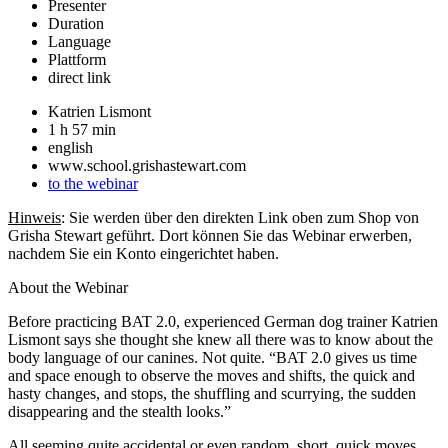
Presenter
Duration
Language
Plattform
direct link
Katrien Lismont
1 h 57 min
english
www.school.grishastewart.com
to the webinar
Hinweis
: Sie werden über den direkten Link oben zum Shop von
Grisha Stewart geführt. Dort können Sie das Webinar erwerben,
nachdem Sie ein Konto eingerichtet haben.
About the Webinar
Before practicing BAT 2.0, experienced German dog trainer Katrien
Lismont says she thought she knew all there was to know about the
body language of our canines. Not quite. “BAT 2.0 gives us time
and space enough to observe the moves and shifts, the quick and
hasty changes, and stops, the shuffling and scurrying, the sudden
disappearing and the stealth looks.”
All seeming quite accidental or even random, short, quick moves