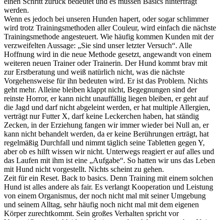
einen Schritt zurück bedeutet und es müssen Basics hinterfragt
werden.
Wenn es jedoch bei unseren Hunden hapert, oder sogar schlimmer
wird trotz Trainingsmethoden aller Couleur, wird einfach die nächste
Trainingsmethode angesteuert. Wie häufig kommen Kunden mit der
verzweifelten Aussage: „Sie sind unser letzter Versuch“. Alle
Hoffnung wird in die neue Methode gesetzt, angewandt von einem
weiteren neuen Trainer oder Trainerin. Der Hund kommt brav mit
zur Erstberatung und weiß natürlich nicht, was die nächste
Vorgehensweise für ihn bedeuten wird. Er ist das Problem. Nichts
geht mehr. Alleine bleiben klappt nicht, Begegnungen sind der
reinste Horror, er kann nicht unauffällig liegen bleiben, er geht auf
die Jagd und darf nicht abgeleint werden, er hat multiple Allergien,
verträgt nur Futter X, darf keine Leckerchen haben, hat ständig
Zecken, in der Erziehung fangen wir immer wieder bei Null an, er
kann nicht behandelt werden, da er keine Berührungen erträgt, hat
regelmäßig Durchfall und nimmt täglich seine Tabletten gegen Y,
aber ob es hilft wissen wir nicht. Unterwegs reagiert er auf alles und
das Laufen mit ihm ist eine „Aufgabe“. So hatten wir uns das Leben
mit Hund nicht vorgestellt. Nichts scheint zu gehen.
Zeit für ein Reset. Back to basics. Denn Training mit einem solchen
Hund ist alles andere als fair. Es verlangt Kooperation und Leistung
von einem Organismus, der noch nicht mal mit seiner Umgebung
und seinem Alltag, sehr häufig noch nicht mal mit dem eigenen
Körper zurechtkommt. Sein großes Verhalten spricht vor