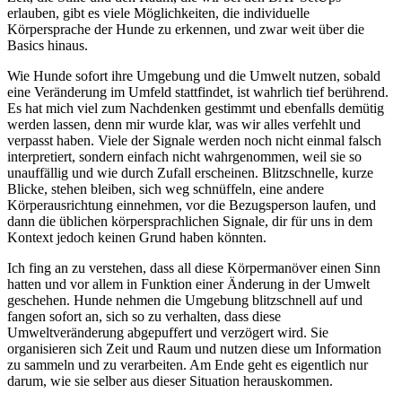
erlauben, gibt es viele Möglichkeiten, die individuelle
Körpersprache der Hunde zu erkennen, und zwar weit über die
Basics hinaus.
Wie Hunde sofort ihre Umgebung und die Umwelt nutzen, sobald
eine Veränderung im Umfeld stattfindet, ist wahrlich tief berührend.
Es hat mich viel zum Nachdenken gestimmt und ebenfalls demütig
werden lassen, denn mir wurde klar, was wir alles verfehlt und
verpasst haben. Viele der Signale werden noch nicht einmal falsch
interpretiert, sondern einfach nicht wahrgenommen, weil sie so
unauffällig und wie durch Zufall erscheinen. Blitzschnelle, kurze
Blicke, stehen bleiben, sich weg schnüffeln, eine andere
Körperausrichtung einnehmen, vor die Bezugsperson laufen, und
dann die üblichen körpersprachlichen Signale, dir für uns in dem
Kontext jedoch keinen Grund haben könnten.
Ich fing an zu verstehen, dass all diese Körpermanöver einen Sinn
hatten und vor allem in Funktion einer Änderung in der Umwelt
geschehen. Hunde nehmen die Umgebung blitzschnell auf und
fangen sofort an, sich so zu verhalten, dass diese
Umweltveränderung abgepuffert und verzögert wird. Sie
organisieren sich Zeit und Raum und nutzen diese um Information
zu sammeln und zu verarbeiten. Am Ende geht es eigentlich nur
darum, wie sie selber aus dieser Situation herauskommen.