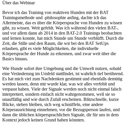
Über das Webinar
Bevor ich das Training von reaktiven Hunden mit der BAT
Trainingsmethode und -philosophie anfing, dachte ich das
Allermeiste, das es über die Körpersprache von Hunden zu wissen
gibt, zu wissen. Weit gefehlt. Was ich während den vielen BAT-,
und vor allem dann ab 2014 in den BAT-2.0 Trainings beobachten
und lernen konnte, hat mich Stunde um Stunde verblüfft. Durch die
Zeit, die Stille und den Raum, die wir bei den BAT SetUps
erlauben, gibt es viele Möglichkeiten, die individuelle
Körpersprache der Hunde zu erkennen, und zwar weit über die
Basics hinaus.
Wie Hunde sofort ihre Umgebung und die Umwelt nutzen, sobald
eine Veränderung im Umfeld stattfindet, ist wahrlich tief berührend.
Es hat mich viel zum Nachdenken gestimmt und ebenfalls demütig
werden lassen, denn mir wurde klar, was wir alles verfehlt und
verpasst haben. Viele der Signale werden noch nicht einmal falsch
interpretiert, sondern einfach nicht wahrgenommen, weil sie so
unauffällig und wie durch Zufall erscheinen. Blitzschnelle, kurze
Blicke, stehen bleiben, sich weg schnüffeln, eine andere
Körperausrichtung einnehmen, vor die Bezugsperson laufen, und
dann die üblichen körpersprachlichen Signale, dir für uns in dem
Kontext jedoch keinen Grund haben könnten.